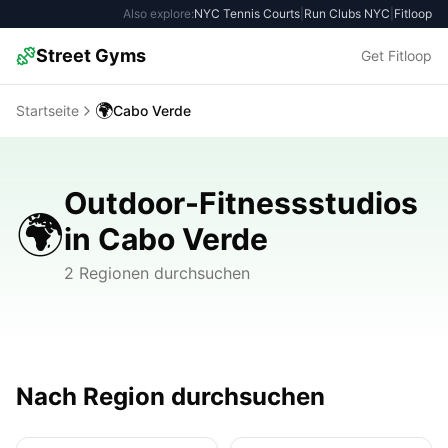
Also explore:
NYC Tennis Courts
|
Run Clubs NYC
|
Fitloop
Street Gyms
Get Fitloop
🌍
Startseite
Cabo Verde
Outdoor-Fitnessstudios
🌍
in Cabo Verde
2 Regionen durchsuchen
Nach Region durchsuchen