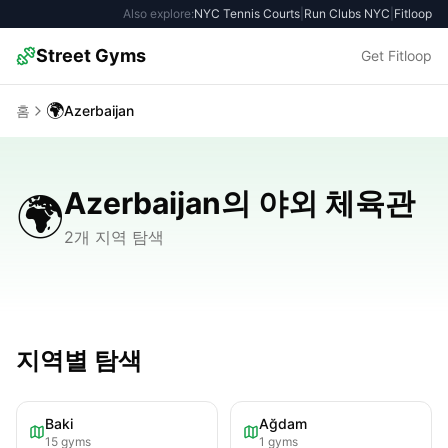
Also explore:
NYC Tennis Courts
|
Run Clubs NYC
|
Fitloop
Street Gyms
Get Fitloop
🌍
홈
Azerbaijan
Azerbaijan의 야외 체육관
🌍
2개 지역 탐색
지역별 탐색
Baki
Ağdam
15
gyms
1
gyms