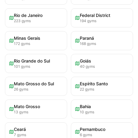
Rio de Janeiro
Federal District
223
gyms
194
gyms
Minas Gerais
Paraná
172
gyms
168
gyms
Rio Grande do Sul
Goiás
101
gyms
40
gyms
Mato Grosso do Sul
Espírito Santo
26
gyms
22
gyms
Mato Grosso
Bahia
13
gyms
10
gyms
Ceará
Pernambuco
7
gyms
6
gyms