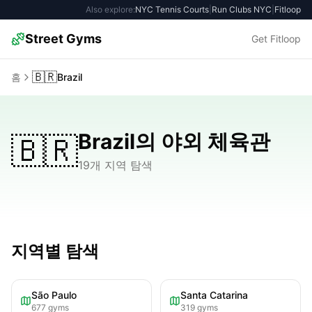
Also explore:
NYC Tennis Courts
|
Run Clubs NYC
|
Fitloop
Street Gyms
Get Fitloop
🇧🇷
홈
Brazil
Brazil의 야외 체육관
🇧🇷
19개 지역 탐색
지역별 탐색
São Paulo
Santa Catarina
677
gyms
319
gyms