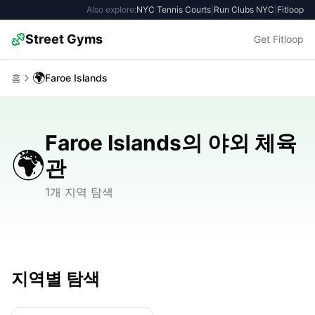
Also explore:
NYC Tennis Courts
|
Run Clubs NYC
|
Fitloop
Street Gyms
Get Fitloop
🌍
홈
Faroe Islands
Faroe Islands의 야외 체육
🌍
관
1개 지역 탐색
지역별 탐색