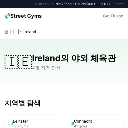
Also explore:
NYC Tennis Courts
|
Run Clubs NYC
|
Fitloop
Street Gyms
Get Fitloop
🇮🇪
홈
Ireland
Ireland의 야외 체육관
🇮🇪
4개 지역 탐색
지역별 탐색
Leinster
Connacht
156
gyms
41
gyms