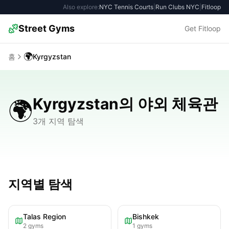
Also explore:
NYC Tennis Courts
|
Run Clubs NYC
|
Fitloop
Street Gyms
Get Fitloop
🌍
홈
Kyrgyzstan
Kyrgyzstan의 야외 체육관
🌍
3개 지역 탐색
지역별 탐색
Talas Region
Bishkek
2
gyms
1
gyms