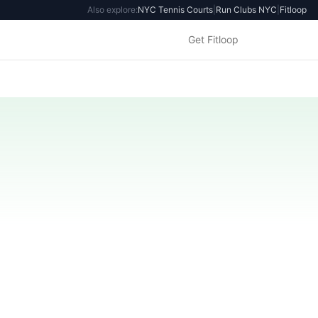
Also explore:
NYC Tennis Courts
|
Run Clubs NYC
|
Fitloop
Get Fitloop