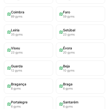
Coimbra
Faro
89
gyms
59
gyms
Leiria
Setúbal
35
gyms
23
gyms
Viseu
Évora
23
gyms
20
gyms
Guarda
Beja
12
gyms
10
gyms
Bragança
Braga
8
gyms
6
gyms
Portalegre
Santarém
6
gyms
6
gyms