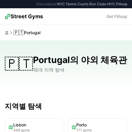
Also explore:
NYC Tennis Courts
|
Run Clubs NYC
|
Fitloop
Street Gyms
Get Fitloop
🇵🇹
홈
Portugal
Portugal의 야외 체육관
🇵🇹
18개 지역 탐색
지역별 탐색
Lisbon
Porto
449
gyms
171
gyms