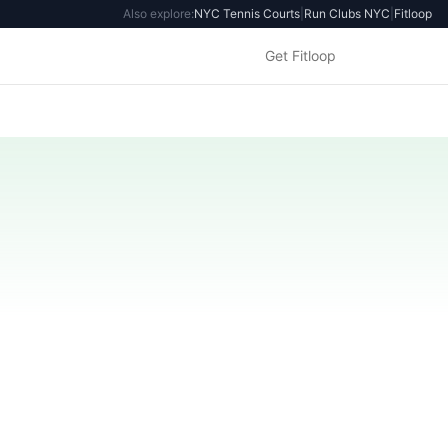
Also explore:
NYC Tennis Courts
|
Run Clubs NYC
|
Fitloop
Get Fitloop