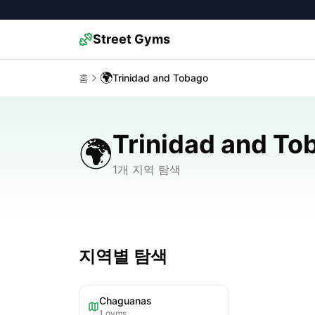
Street Gyms
🌍
홈
Trinidad and Tobago
Trinidad and 
🌍
1개 지역 탐색
지역별 탐색
Chaguanas
1
gyms