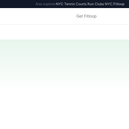
Also explore:
NYC Tennis Courts
|
Run Clubs NYC
|
Fitloop
Get Fitloop