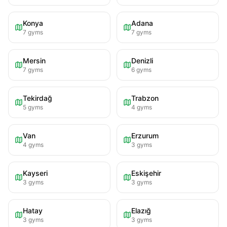
Konya
Adana
7
gyms
7
gyms
Mersin
Denizli
7
gyms
6
gyms
Tekirdağ
Trabzon
5
gyms
4
gyms
Van
Erzurum
4
gyms
3
gyms
Kayseri
Eskişehir
3
gyms
3
gyms
Hatay
Elazığ
3
gyms
3
gyms