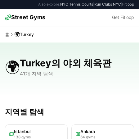
Also explore:
NYC Tennis Courts
|
Run Clubs NYC
|
Fitloop
Street Gyms
Get Fitloop
🌍
홈
Turkey
Turkey의 야외 체육관
🌍
41개 지역 탐색
지역별 탐색
Istanbul
Ankara
138
gyms
64
gyms