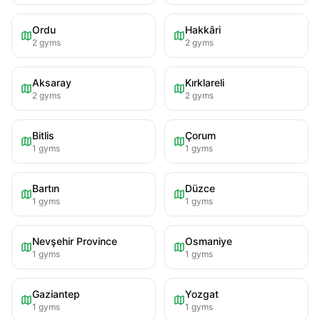
Ordu
Hakkâri
2
gyms
2
gyms
Aksaray
Kırklareli
2
gyms
2
gyms
Bitlis
Çorum
1
gyms
1
gyms
Bartın
Düzce
1
gyms
1
gyms
Nevşehir Province
Osmaniye
1
gyms
1
gyms
Gaziantep
Yozgat
1
gyms
1
gyms