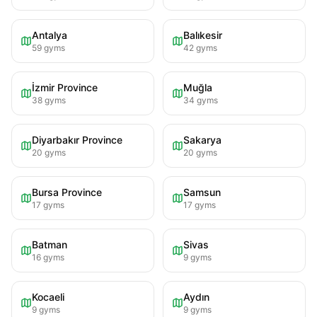
Antalya
Balıkesir
59
gyms
42
gyms
İzmir Province
Muğla
38
gyms
34
gyms
Diyarbakır Province
Sakarya
20
gyms
20
gyms
Bursa Province
Samsun
17
gyms
17
gyms
Batman
Sivas
16
gyms
9
gyms
Kocaeli
Aydın
9
gyms
9
gyms