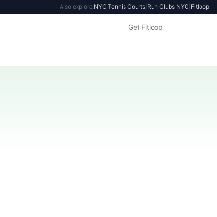
Also explore:
NYC Tennis Courts
|
Run Clubs NYC
|
Fitloop
Get Fitloop