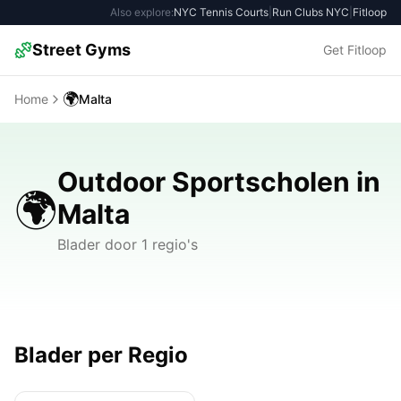
Also explore:
NYC Tennis Courts
|
Run Clubs NYC
|
Fitloop
Street Gyms
Get Fitloop
🌍
Home
Malta
Outdoor Sportscholen in
🌍
Malta
Blader door 1 regio's
Blader per Regio