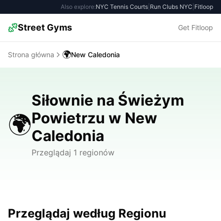
Also explore:
NYC Tennis Courts
|
Run Clubs NYC
|
Fitloop
Street Gyms
Get Fitloop
🌍
Strona główna
New Caledonia
Siłownie na Świeżym
Powietrzu w New
🌍
Caledonia
Przeglądaj 1 regionów
Przeglądaj według Regionu