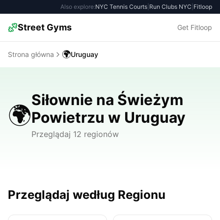
Also explore:
NYC Tennis Courts
|
Run Clubs NYC
|
Fitloop
Street Gyms
Get Fitloop
🌍
Strona główna
Uruguay
Siłownie na Świeżym
🌍
Powietrzu w Uruguay
Przeglądaj 12 regionów
Przeglądaj według Regionu