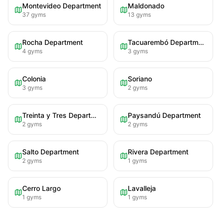
Montevideo Department
Maldonado
37
gyms
13
gyms
Rocha Department
Tacuarembó Department
4
gyms
3
gyms
Colonia
Soriano
3
gyms
2
gyms
Treinta y Tres Department
Paysandú Department
2
gyms
2
gyms
Salto Department
Rivera Department
2
gyms
1
gyms
Cerro Largo
Lavalleja
1
gyms
1
gyms