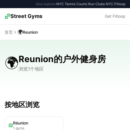
Also explore:
NYC Tennis Courts
|
Run Clubs NYC
|
Fitloop
Street Gyms
Get Fitloop
🌍
首页
Reunion
Reunion的户外健身房
🌍
浏览1个地区
按地区浏览
Réunion
1
gyms