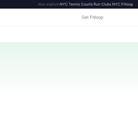
Also explore:
NYC Tennis Courts
|
Run Clubs NYC
|
Fitloop
Get Fitloop