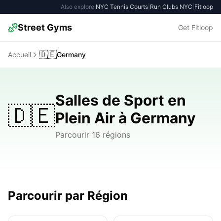
Also explore:
NYC Tennis Courts
|
Run Clubs NYC
|
Fitloop
Street Gyms
Get Fitloop
🇩🇪
Accueil
Germany
Salles de Sport en
🇩🇪
Plein Air à Germany
Parcourir 16 régions
Parcourir par Région