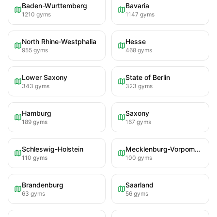
Baden-Wurttemberg
Bavaria
1210
gyms
1147
gyms
North Rhine-Westphalia
Hesse
955
gyms
468
gyms
Lower Saxony
State of Berlin
343
gyms
323
gyms
Hamburg
Saxony
189
gyms
167
gyms
Schleswig-Holstein
Mecklenburg-Vorpommern
110
gyms
100
gyms
Brandenburg
Saarland
63
gyms
56
gyms