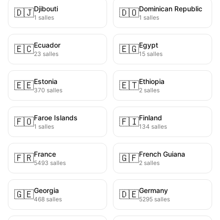
Djibouti
Dominican Republic
🇩🇯
🇩🇴
1 salles
1 salles
Ecuador
Egypt
🇪🇨
🇪🇬
23 salles
15 salles
Estonia
Ethiopia
🇪🇪
🇪🇹
370 salles
2 salles
Faroe Islands
Finland
🇫🇴
🇫🇮
1 salles
134 salles
France
French Guiana
🇫🇷
🇬🇫
5493 salles
2 salles
Georgia
Germany
🇬🇪
🇩🇪
468 salles
5295 salles