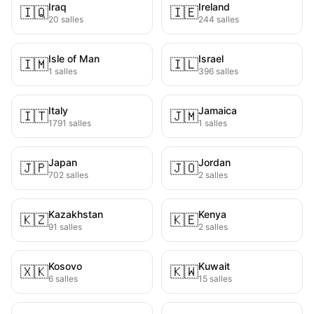
Iraq
Ireland
🇮🇶
🇮🇪
20 salles
244 salles
Isle of Man
Israel
🇮🇲
🇮🇱
1 salles
396 salles
Italy
Jamaica
🇮🇹
🇯🇲
1791 salles
1 salles
Japan
Jordan
🇯🇵
🇯🇴
702 salles
2 salles
Kazakhstan
Kenya
🇰🇿
🇰🇪
91 salles
2 salles
Kosovo
Kuwait
🇽🇰
🇰🇼
6 salles
15 salles