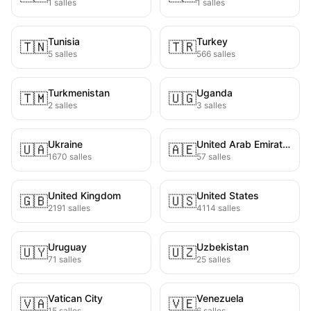
1 salles
1 salles
Tunisia
Turkey
🇹🇳
🇹🇷
5 salles
566 salles
Turkmenistan
Uganda
🇹🇲
🇺🇬
2 salles
3 salles
Ukraine
United Arab Emirates
🇺🇦
🇦🇪
1670 salles
57 salles
United Kingdom
United States
🇬🇧
🇺🇸
2191 salles
4114 salles
Uruguay
Uzbekistan
🇺🇾
🇺🇿
71 salles
25 salles
Vatican City
Venezuela
🇻🇦
🇻🇪
15 salles
6 salles