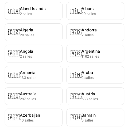
Aland Islands
Albania
🇦🇽
🇦🇱
2 salles
20 salles
Algeria
Andorra
🇩🇿
🇦🇩
20 salles
2 salles
Angola
Argentina
🇦🇴
🇦🇷
2 salles
1162 salles
Armenia
Aruba
🇦🇲
🇦🇼
133 salles
2 salles
Australia
Austria
🇦🇺
🇦🇹
297 salles
683 salles
Azerbaijan
Bahrain
🇦🇿
🇧🇭
16 salles
5 salles