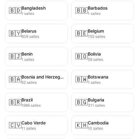
Bangladesh
Barbados
🇧🇩
🇧🇧
1 salles
1 salles
Belarus
Belgium
🇧🇾
🇧🇪
609 salles
755 salles
Benin
Bolivia
🇧🇯
🇧🇴
1 salles
59 salles
Bosnia and Herzegovina
Botswana
🇧🇦
🇧🇼
62 salles
1 salles
Brazil
Bulgaria
🇧🇷
🇧🇬
1986 salles
311 salles
Cabo Verde
Cambodia
🇨🇻
🇰🇭
11 salles
10 salles