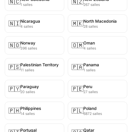
🇳🇨
🇳🇿
1 salles
267 salles
Nicaragua
North Macedonia
🇳🇮
🇲🇰
4 salles
28 salles
Norway
Oman
🇳🇴
🇴🇲
396 salles
4 salles
Palestinian Territory
Panama
🇵🇸
🇵🇦
11 salles
1 salles
Paraguay
Peru
🇵🇾
🇵🇪
20 salles
27 salles
Philippines
Poland
🇵🇭
🇵🇱
14 salles
6872 salles
Portugal
Qatar