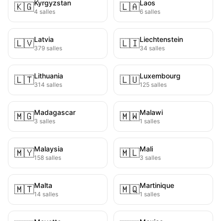
Kyrgyzstan
Laos
🇰🇬
🇱🇦
4 salles
6 salles
Latvia
Liechtenstein
🇱🇻
🇱🇮
379 salles
34 salles
Lithuania
Luxembourg
🇱🇹
🇱🇺
314 salles
125 salles
Madagascar
Malawi
🇲🇬
🇲🇼
3 salles
1 salles
Malaysia
Mali
🇲🇾
🇲🇱
158 salles
3 salles
Malta
Martinique
🇲🇹
🇲🇶
14 salles
1 salles