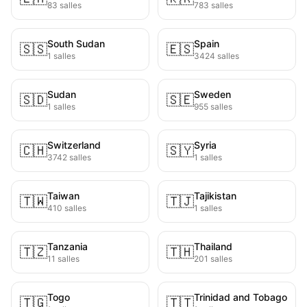
83 salles
783 salles
South Sudan
Spain
🇸🇸
🇪🇸
1 salles
3424 salles
Sudan
Sweden
🇸🇩
🇸🇪
1 salles
955 salles
Switzerland
Syria
🇨🇭
🇸🇾
3742 salles
1 salles
Taiwan
Tajikistan
🇹🇼
🇹🇯
410 salles
1 salles
Tanzania
Thailand
🇹🇿
🇹🇭
11 salles
201 salles
Togo
Trinidad and Tobago
🇹🇬
🇹🇹