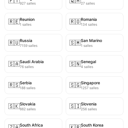
🇵🇹
🇶🇦
927 salles
27 salles
Reunion
Romania
🇷🇪
🇷🇴
1 salles
134 salles
Russia
San Marino
🇷🇺
🇸🇲
7159 salles
1 salles
Saudi Arabia
Senegal
🇸🇦
🇸🇳
76 salles
4 salles
Serbia
Singapore
🇷🇸
🇸🇬
188 salles
1257 salles
Slovakia
Slovenia
🇸🇰
🇸🇮
662 salles
256 salles
South Africa
South Korea
🇿🇦
🇰🇷