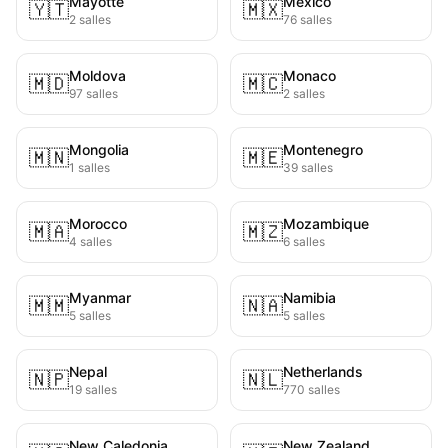
Mayotte
Mexico
🇾🇹
🇲🇽
2 salles
76 salles
Moldova
Monaco
🇲🇩
🇲🇨
97 salles
2 salles
Mongolia
Montenegro
🇲🇳
🇲🇪
1 salles
39 salles
Morocco
Mozambique
🇲🇦
🇲🇿
4 salles
6 salles
Myanmar
Namibia
🇲🇲
🇳🇦
5 salles
5 salles
Nepal
Netherlands
🇳🇵
🇳🇱
19 salles
770 salles
New Caledonia
New Zealand