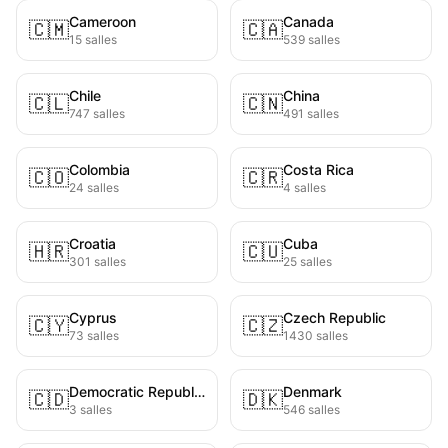
Cameroon
Canada
🇨🇲
🇨🇦
15 salles
539 salles
Chile
China
🇨🇱
🇨🇳
747 salles
491 salles
Colombia
Costa Rica
🇨🇴
🇨🇷
24 salles
4 salles
Croatia
Cuba
🇭🇷
🇨🇺
301 salles
25 salles
Cyprus
Czech Republic
🇨🇾
🇨🇿
73 salles
1430 salles
Democratic Republic of the Congo
Denmark
🇨🇩
🇩🇰
3 salles
546 salles