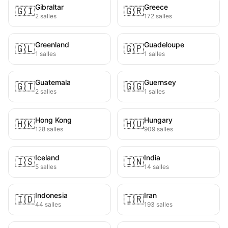
Gibraltar
Greece
🇬🇮
🇬🇷
2 salles
172 salles
Greenland
Guadeloupe
🇬🇱
🇬🇵
1 salles
1 salles
Guatemala
Guernsey
🇬🇹
🇬🇬
2 salles
1 salles
Hong Kong
Hungary
🇭🇰
🇭🇺
128 salles
909 salles
Iceland
India
🇮🇸
🇮🇳
5 salles
14 salles
Indonesia
Iran
🇮🇩
🇮🇷
44 salles
193 salles