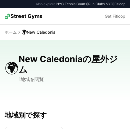
Also explore:
NYC Tennis Courts
|
Run Clubs NYC
|
Fitloop
Street Gyms
Get Fitloop
🌍
ホーム
New Caledonia
New Caledoniaの屋外ジ
🌍
ム
1地域を閲覧
地域別で探す