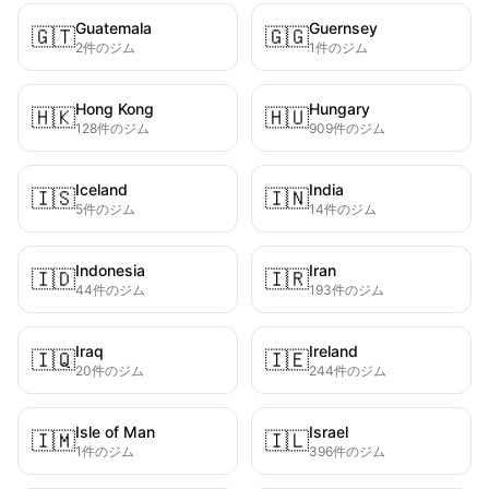
Guatemala
Guernsey
🇬🇹
🇬🇬
2件のジム
1件のジム
Hong Kong
Hungary
🇭🇰
🇭🇺
128件のジム
909件のジム
Iceland
India
🇮🇸
🇮🇳
5件のジム
14件のジム
Indonesia
Iran
🇮🇩
🇮🇷
44件のジム
193件のジム
Iraq
Ireland
🇮🇶
🇮🇪
20件のジム
244件のジム
Isle of Man
Israel
🇮🇲
🇮🇱
1件のジム
396件のジム