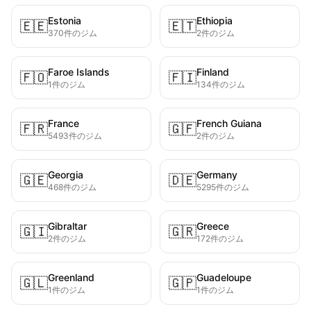
Estonia
Ethiopia
🇪🇪
🇪🇹
370件のジム
2件のジム
Faroe Islands
Finland
🇫🇴
🇫🇮
1件のジム
134件のジム
France
French Guiana
🇫🇷
🇬🇫
5493件のジム
2件のジム
Georgia
Germany
🇬🇪
🇩🇪
468件のジム
5295件のジム
Gibraltar
Greece
🇬🇮
🇬🇷
2件のジム
172件のジム
Greenland
Guadeloupe
🇬🇱
🇬🇵
1件のジム
1件のジム