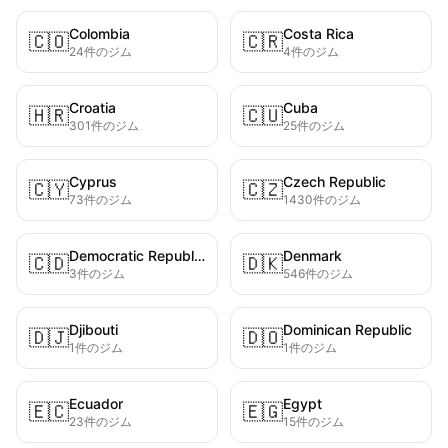
Colombia
Costa Rica
🇨🇴
🇨🇷
24件のジム
4件のジム
Croatia
Cuba
🇭🇷
🇨🇺
301件のジム
25件のジム
Cyprus
Czech Republic
🇨🇾
🇨🇿
73件のジム
1430件のジム
Democratic Republic of the Congo
Denmark
🇨🇩
🇩🇰
3件のジム
546件のジム
Djibouti
Dominican Republic
🇩🇯
🇩🇴
1件のジム
1件のジム
Ecuador
Egypt
🇪🇨
🇪🇬
23件のジム
15件のジム