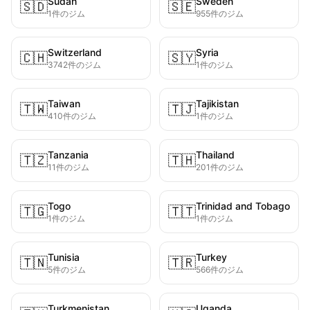
Sudan
Sweden
🇸🇩
🇸🇪
1件のジム
955件のジム
Switzerland
Syria
🇨🇭
🇸🇾
3742件のジム
1件のジム
Taiwan
Tajikistan
🇹🇼
🇹🇯
410件のジム
1件のジム
Tanzania
Thailand
🇹🇿
🇹🇭
11件のジム
201件のジム
Togo
Trinidad and Tobago
🇹🇬
🇹🇹
1件のジム
1件のジム
Tunisia
Turkey
🇹🇳
🇹🇷
5件のジム
566件のジム
Turkmenistan
Uganda