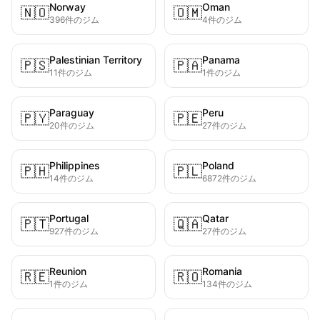
Norway
Oman
🇳🇴
🇴🇲
396件のジム
4件のジム
Palestinian Territory
Panama
🇵🇸
🇵🇦
11件のジム
1件のジム
Paraguay
Peru
🇵🇾
🇵🇪
20件のジム
27件のジム
Philippines
Poland
🇵🇭
🇵🇱
14件のジム
6872件のジム
Portugal
Qatar
🇵🇹
🇶🇦
927件のジム
27件のジム
Reunion
Romania
🇷🇪
🇷🇴
1件のジム
134件のジム