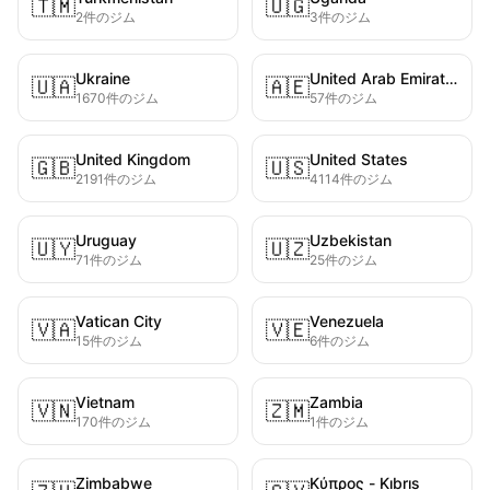
🇹🇲
🇺🇬
2件のジム
3件のジム
Ukraine
United Arab Emirates
🇺🇦
🇦🇪
1670件のジム
57件のジム
United Kingdom
United States
🇬🇧
🇺🇸
2191件のジム
4114件のジム
Uruguay
Uzbekistan
🇺🇾
🇺🇿
71件のジム
25件のジム
Vatican City
Venezuela
🇻🇦
🇻🇪
15件のジム
6件のジム
Vietnam
Zambia
🇻🇳
🇿🇲
170件のジム
1件のジム
Zimbabwe
Κύπρος - Kıbrıs