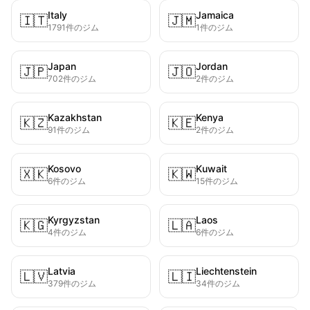
Italy
Jamaica
🇮🇹
🇯🇲
1791件のジム
1件のジム
Japan
Jordan
🇯🇵
🇯🇴
702件のジム
2件のジム
Kazakhstan
Kenya
🇰🇿
🇰🇪
91件のジム
2件のジム
Kosovo
Kuwait
🇽🇰
🇰🇼
6件のジム
15件のジム
Kyrgyzstan
Laos
🇰🇬
🇱🇦
4件のジム
6件のジム
Latvia
Liechtenstein
🇱🇻
🇱🇮
379件のジム
34件のジム