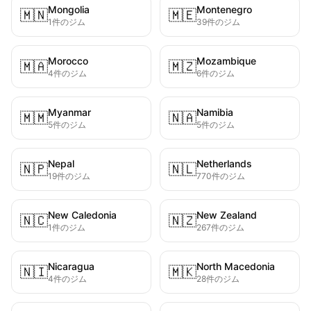
Mongolia
Montenegro
🇲🇳
🇲🇪
1件のジム
39件のジム
Morocco
Mozambique
🇲🇦
🇲🇿
4件のジム
6件のジム
Myanmar
Namibia
🇲🇲
🇳🇦
5件のジム
5件のジム
Nepal
Netherlands
🇳🇵
🇳🇱
19件のジム
770件のジム
New Caledonia
New Zealand
🇳🇨
🇳🇿
1件のジム
267件のジム
Nicaragua
North Macedonia
🇳🇮
🇲🇰
4件のジム
28件のジム