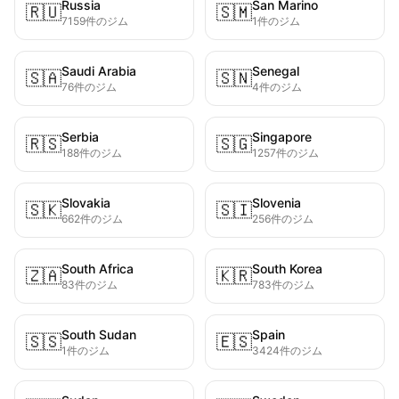
Russia
San Marino
🇷🇺
🇸🇲
7159件のジム
1件のジム
Saudi Arabia
Senegal
🇸🇦
🇸🇳
76件のジム
4件のジム
Serbia
Singapore
🇷🇸
🇸🇬
188件のジム
1257件のジム
Slovakia
Slovenia
🇸🇰
🇸🇮
662件のジム
256件のジム
South Africa
South Korea
🇿🇦
🇰🇷
83件のジム
783件のジム
South Sudan
Spain
🇸🇸
🇪🇸
1件のジム
3424件のジム