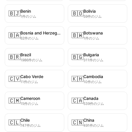
Benin
Bolivia
🇧🇯
🇧🇴
1件のジム
59件のジム
Bosnia and Herzegovina
Botswana
🇧🇦
🇧🇼
62件のジム
1件のジム
Brazil
Bulgaria
🇧🇷
🇧🇬
1986件のジム
311件のジム
Cabo Verde
Cambodia
🇨🇻
🇰🇭
11件のジム
10件のジム
Cameroon
Canada
🇨🇲
🇨🇦
15件のジム
539件のジム
Chile
China
🇨🇱
🇨🇳
747件のジム
491件のジム