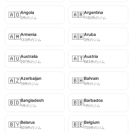
Angola
Argentina
🇦🇴
🇦🇷
2件のジム
1162件のジム
Armenia
Aruba
🇦🇲
🇦🇼
133件のジム
2件のジム
Australia
Austria
🇦🇺
🇦🇹
297件のジム
683件のジム
Azerbaijan
Bahrain
🇦🇿
🇧🇭
16件のジム
5件のジム
Bangladesh
Barbados
🇧🇩
🇧🇧
1件のジム
1件のジム
Belarus
Belgium
🇧🇾
🇧🇪
609件のジム
755件のジム