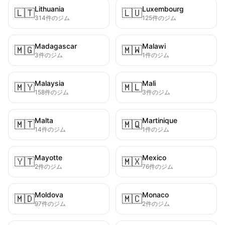
Lithuania
Luxembourg
🇱🇹
🇱🇺
314件のジム
125件のジム
Madagascar
Malawi
🇲🇬
🇲🇼
3件のジム
1件のジム
Malaysia
Mali
🇲🇾
🇲🇱
158件のジム
3件のジム
Malta
Martinique
🇲🇹
🇲🇶
14件のジム
1件のジム
Mayotte
Mexico
🇾🇹
🇲🇽
2件のジム
76件のジム
Moldova
Monaco
🇲🇩
🇲🇨
97件のジム
2件のジム